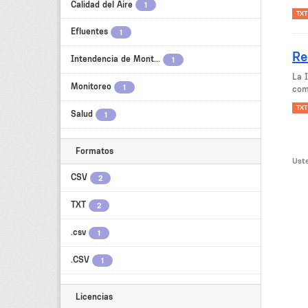
Calidad del Aire
1
TXT
Efluentes
1
Re
Intendencia de Mont...
1
La 
Monitoreo
1
come
TXT
Salud
1
Formatos
Uste
CSV
2
TXT
2
.csv
1
.CSV
1
Licencias