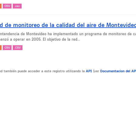
CSV
.csv
d de monitoreo de la calidad del aire de Montevide
Intendencia de Montevideo ha implementado un programa de monitoreo de cal
nzó a operar en 2005. El objetivo de la red...
CSV
.CSV
d también puede acceder a este registro utilizando la
API
(ver
Documentacion del A