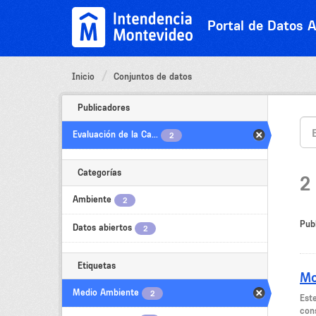
Ir
al
Portal de Datos A
contenido
Inicio
Conjuntos de datos
Publicadores
Evaluación de la Ca...
2
Categorías
2
Ambiente
2
Pub
Datos abiertos
2
Etiquetas
Mo
Medio Ambiente
2
Est
cons