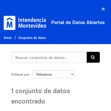
Ir
al
Toggle
contenido
naviga
Portal de Datos Abiertos
Inicio
Conjuntos de datos
Ordenar por
1 conjunto de datos
encontrado