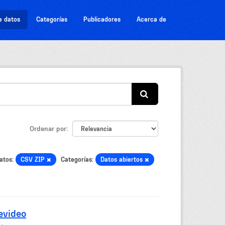
e datos
Categorías
Publicadores
Acerca de
Ordenar por
atos:
CSV ZIP
Categorías:
Datos abiertos
evideo