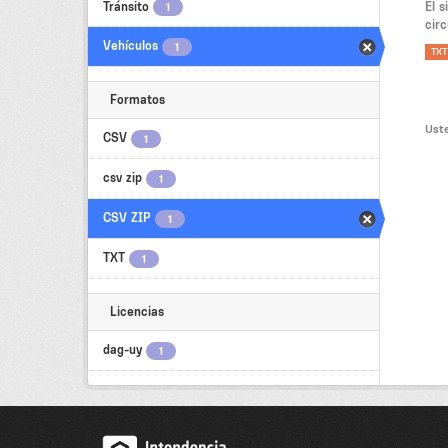
Tránsito
El 
1
circ
Vehículos
1
TXT
Formatos
Uste
CSV
1
csv zip
1
CSV ZIP
1
TXT
1
Licencias
dag-uy
1