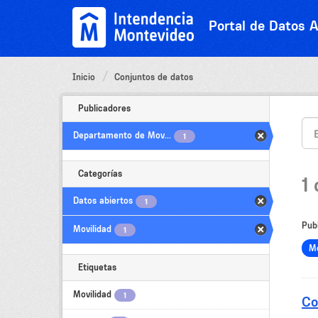
Ir
al
Portal de Datos A
contenido
Inicio
Conjuntos de datos
Publicadores
Departamento de Mov...
1
Categorías
1
Datos abiertos
1
Pub
Movilidad
1
Mo
Etiquetas
Movilidad
1
Co