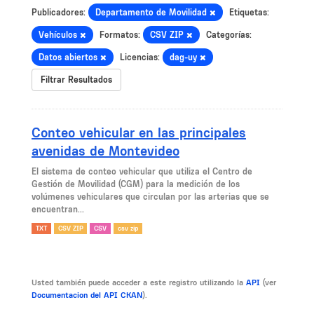
Publicadores:
Departamento de Movilidad
Etiquetas:
Vehículos
Formatos:
CSV ZIP
Categorías:
Datos abiertos
Licencias:
dag-uy
Filtrar Resultados
Conteo vehicular en las principales
avenidas de Montevideo
El sistema de conteo vehicular que utiliza el Centro de
Gestión de Movilidad (CGM) para la medición de los
volúmenes vehiculares que circulan por las arterias que se
encuentran...
TXT
CSV ZIP
CSV
csv zip
Usted también puede acceder a este registro utilizando la
API
(ver
Documentacion del API CKAN
).