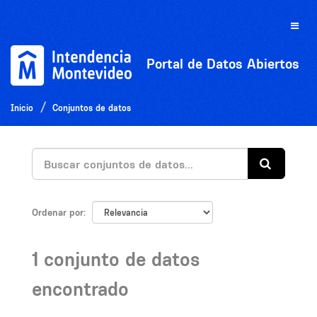
Ir
al
Toggle
contenido
naviga
Portal de Datos Abiertos
Inicio
Conjuntos de datos
Ordenar por
1 conjunto de datos
encontrado