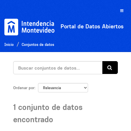
Ir
al
Toggle
contenido
naviga
Portal de Datos Abiertos
Inicio
Conjuntos de datos
Ordenar por
1 conjunto de datos
encontrado