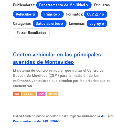
Publicadores:
Departamento de Movilidad
Etiquetas:
Vehículos
Tránsito
Formatos:
CSV ZIP
Categorías:
Datos abiertos
Licencias:
dag-uy
Filtrar Resultados
Conteo vehicular en las principales
avenidas de Montevideo
El sistema de conteo vehicular que utiliza el Centro de
Gestión de Movilidad (CGM) para la medición de los
volúmenes vehiculares que circulan por las arterias que se
encuentran...
TXT
CSV ZIP
CSV
csv zip
Usted también puede acceder a este registro utilizando la
API
(ver
Documentacion del API CKAN
).