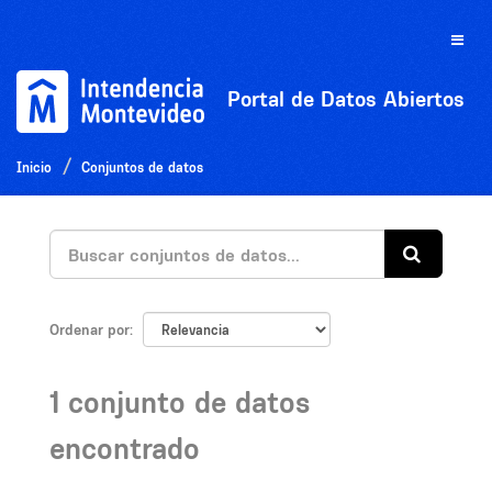
Ir
al
Toggle
contenido
naviga
Portal de Datos Abiertos
Inicio
Conjuntos de datos
Ordenar por
1 conjunto de datos
encontrado