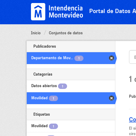
Ir
al
Portal de Datos A
contenido
Inicio
Conjuntos de datos
Publicadores
Departamento de Mov...
1
Categorías
1
Datos abiertos
1
Pub
Movilidad
1
Etiquetas
Co
Movilidad
1
El 
circ