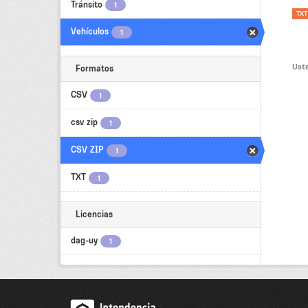
Tránsito
1
TXT
Vehículos
1
Uste
Formatos
CSV
1
csv zip
1
CSV ZIP
1
TXT
1
Licencias
dag-uy
1