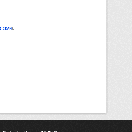
PI CKAN
).