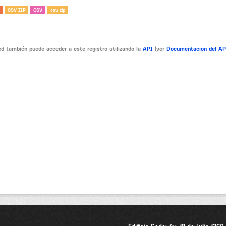
CSV ZIP
CSV
csv zip
d también puede acceder a este registro utilizando la
API
(ver
Documentacion del A