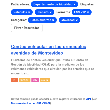
Publicadores:
Departamento de Movilidad
Etiquetas:
Vehículos
Tránsito
Formatos:
CSV ZIP
Categorías:
Datos abiertos
Movilidad
Filtrar Resultados
Conteo vehicular en las principales
avenidas de Montevideo
El sistema de conteo vehicular que utiliza el Centro de
Gestión de Movilidad (CGM) para la medición de los
volúmenes vehiculares que circulan por las arterias que se
encuentran...
TXT
CSV ZIP
CSV
csv zip
Usted también puede acceder a este registro utilizando la
API
(ver
Documentacion del API CKAN
).