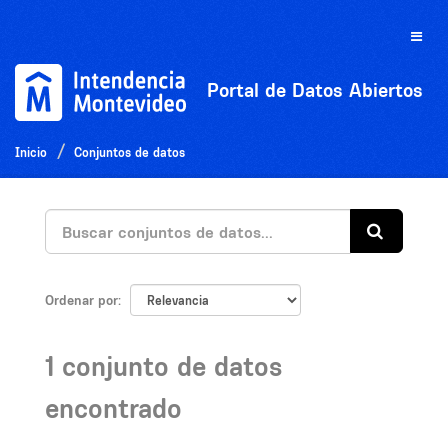
Ir
al
Toggle
contenido
naviga
Portal de Datos Abiertos
Inicio
Conjuntos de datos
Ordenar por
1 conjunto de datos
encontrado