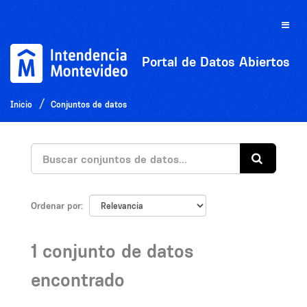
Ir
al
Toggle
contenido
naviga
Portal de Datos Abiertos
Inicio
Conjuntos de datos
Ordenar por
1 conjunto de datos
encontrado