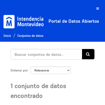
Ir
al
Toggle
contenido
naviga
Portal de Datos Abiertos
Inicio
Conjuntos de datos
Ordenar por
1 conjunto de datos
encontrado