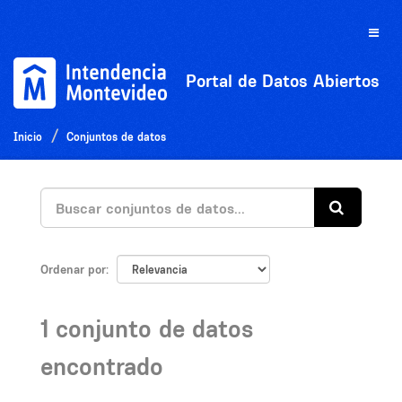
Ir
al
Toggle
contenido
naviga
Portal de Datos Abiertos
Inicio
Conjuntos de datos
Ordenar por
1 conjunto de datos
encontrado