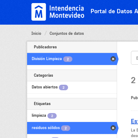
Ir
al
Portal de Datos A
contenido
Inicio
Conjuntos de datos
Publicadores
División Limpieza
2
Categorías
2
Datos abiertos
2
Pub
Etiquetas
limpieza
2
Es
residuos sólidos
2
La 
desc