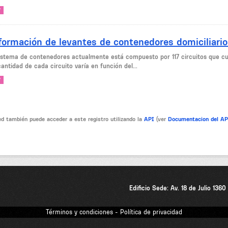
V
formación de levantes de contenedores domiciliario
sistema de contenedores actualmente está compuesto por 117 circuitos que 
antidad de cada circuito varía en función del...
V
d también puede acceder a este registro utilizando la
API
(ver
Documentacion del A
Edificio Sede: Av. 18 de Julio 136
Términos y condiciones - Política de privacidad