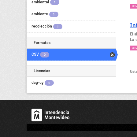
ambiental
1
CS
ambiente
1
In
recolección
1
El 
La c
Formatos
CS
CSV
2
Licencias
Uste
dag-uy
2