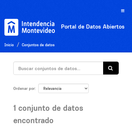
Ir
al
Toggle
contenido
naviga
Portal de Datos Abiertos
Inicio
Conjuntos de datos
Ordenar por
1 conjunto de datos
encontrado