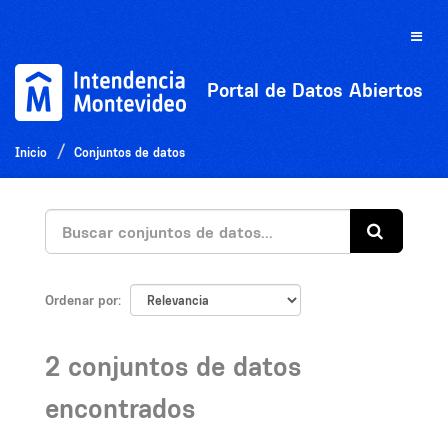
Ir
al
Toggle
contenido
naviga
Portal de Datos Abiertos
Inicio
Conjuntos de datos
Ordenar por
2 conjuntos de datos
encontrados