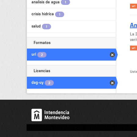
analisis de agua
1
url
crisis hidríca
1
An
salud
1
La 
veri
Formatos
url
url
2
Licencias
Uste
dag-uy
2