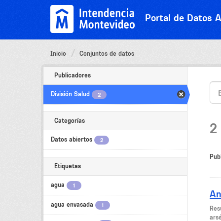
Ir
al
Portal de Datos A
contenido
Inicio
Conjuntos de datos
Publicadores
División Salud
2
Categorías
2
Datos abiertos
2
Pub
Etiquetas
agua
1
An
agua envasada
1
​Res
arsé