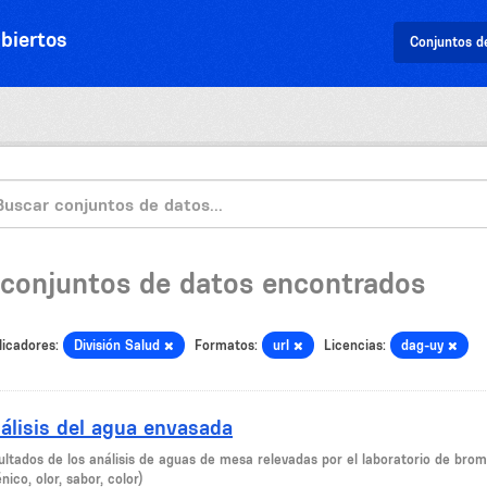
biertos
Conjuntos d
 conjuntos de datos encontrados
licadores:
División Salud
Formatos:
url
Licencias:
dag-uy
álisis del agua envasada
ultados de los análisis de aguas de mesa relevadas por el laboratorio de broma
nico, olor, sabor, color)