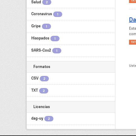
TXT
Salud
2
Coronavirus
1
Da
Gripe
1
Est
como
Hisopados
1
TXT
SARS-Cov2
1
Uste
Formatos
CSV
2
TXT
2
Licencias
dag-uy
2