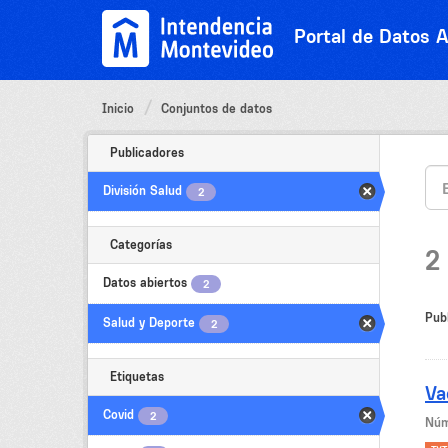
Ir
al
Portal de Datos A
contenido
Inicio
Conjuntos de datos
Publicadores
División Salud
2
Categorías
2
Datos abiertos
2
Pub
Salud y Deporte
2
Etiquetas
Va
Covid
2
Núm