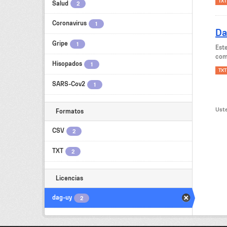
TXT
Salud
2
Coronavirus
1
Da
Gripe
1
Est
como
Hisopados
1
TXT
SARS-Cov2
1
Uste
Formatos
CSV
2
TXT
2
Licencias
dag-uy
2