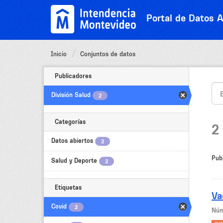
Ir
al
Portal de Datos A
contenido
Inicio
Conjuntos de datos
Publicadores
División Salud
2
Categorías
2
Datos abiertos
2
Pub
Salud y Deporte
2
Etiquetas
Va
Covid
2
Núm