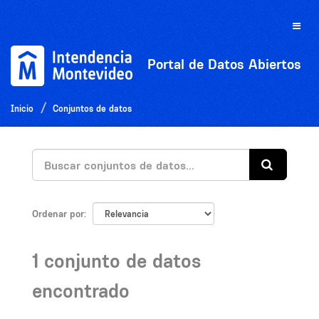
Ir
al
Toggle
contenido
naviga
Portal de Datos Abiertos
Inicio
Conjuntos de datos
Ordenar por
1 conjunto de datos
encontrado