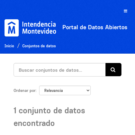
Ir
al
Toggle
contenido
naviga
Portal de Datos Abiertos
Inicio
Conjuntos de datos
Ordenar por
1 conjunto de datos
encontrado