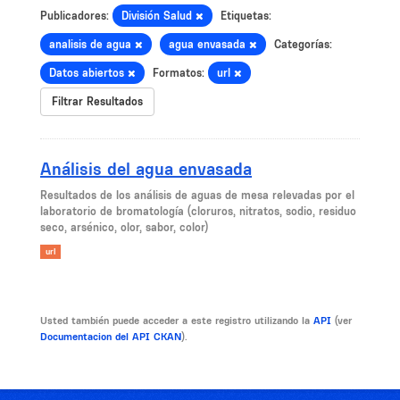
Publicadores:
División Salud
Etiquetas:
analisis de agua
agua envasada
Categorías:
Datos abiertos
Formatos:
url
Filtrar Resultados
Análisis del agua envasada
​Resultados de los análisis de aguas de mesa relevadas por el
laboratorio de bromatología (cloruros, nitratos, sodio, residuo
seco, arsénico, olor, sabor, color)
url
Usted también puede acceder a este registro utilizando la
API
(ver
Documentacion del API CKAN
).