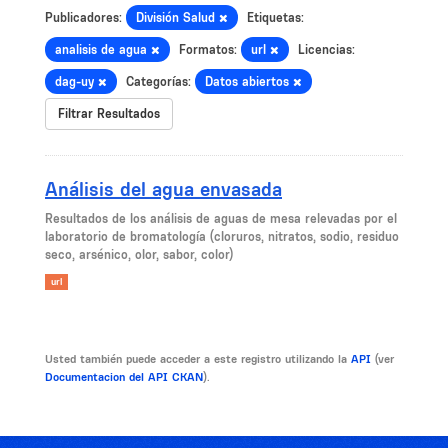
Publicadores:
División Salud
Etiquetas:
analisis de agua
Formatos:
url
Licencias:
dag-uy
Categorías:
Datos abiertos
Filtrar Resultados
Análisis del agua envasada
​Resultados de los análisis de aguas de mesa relevadas por el
laboratorio de bromatología (cloruros, nitratos, sodio, residuo
seco, arsénico, olor, sabor, color)
url
Usted también puede acceder a este registro utilizando la
API
(ver
Documentacion del API CKAN
).