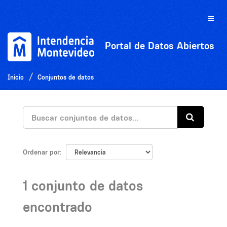
Ir
al
Toggle
contenido
naviga
Portal de Datos Abiertos
Inicio
Conjuntos de datos
Ordenar por
1 conjunto de datos
encontrado