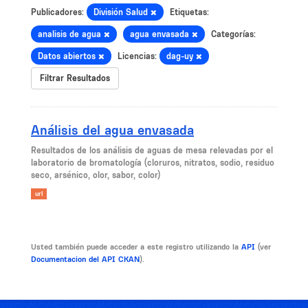
Publicadores:
División Salud
Etiquetas:
analisis de agua
agua envasada
Categorías:
Datos abiertos
Licencias:
dag-uy
Filtrar Resultados
Análisis del agua envasada
​Resultados de los análisis de aguas de mesa relevadas por el
laboratorio de bromatología (cloruros, nitratos, sodio, residuo
seco, arsénico, olor, sabor, color)
url
Usted también puede acceder a este registro utilizando la
API
(ver
Documentacion del API CKAN
).