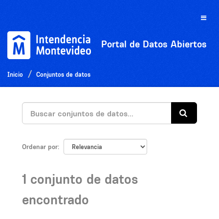
Ir
al
Toggle
contenido
naviga
Portal de Datos Abiertos
Inicio
Conjuntos de datos
Ordenar por
1 conjunto de datos
encontrado