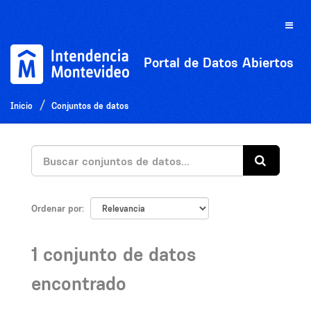
Ir
al
Toggle
contenido
naviga
Portal de Datos Abiertos
Inicio
Conjuntos de datos
Ordenar por
1 conjunto de datos
encontrado