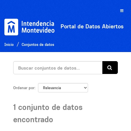
Ir
al
Toggle
contenido
naviga
Portal de Datos Abiertos
Inicio
Conjuntos de datos
Ordenar por
1 conjunto de datos
encontrado