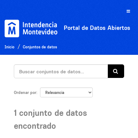
Ir
al
Toggle
contenido
naviga
Portal de Datos Abiertos
Inicio
Conjuntos de datos
Ordenar por
1 conjunto de datos
encontrado