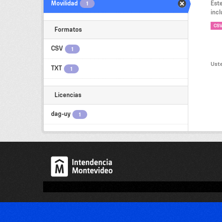
Movilidad
Est
1
incl
CS
Formatos
CSV
1
Uste
TXT
1
Licencias
dag-uy
1