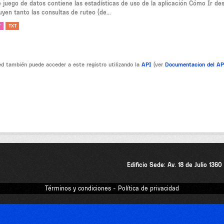
e juego de datos contiene las estadísticas de uso de la aplicación Cómo Ir de
uyen tanto las consultas de ruteo (de...
V
TXT
d también puede acceder a este registro utilizando la
API
(ver
Documentacion del A
Edificio Sede: Av. 18 de Julio 136
Términos y condiciones - Política de privacidad