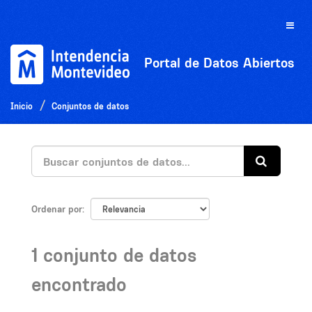
Ir
al
Toggle
contenido
naviga
Portal de Datos Abiertos
Inicio
Conjuntos de datos
Ordenar por
1 conjunto de datos
encontrado