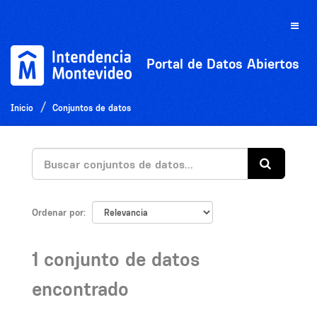
Ir
al
Toggle
contenido
naviga
Portal de Datos Abiertos
Inicio
Conjuntos de datos
Ordenar por
1 conjunto de datos
encontrado