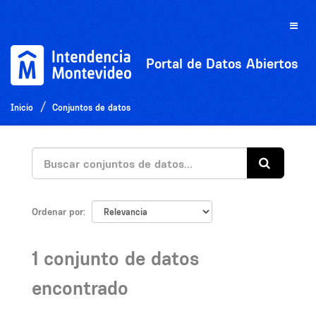
Ir
al
Toggle
contenido
naviga
Portal de Datos Abiertos
Inicio
Conjuntos de datos
Ordenar por
1 conjunto de datos
encontrado