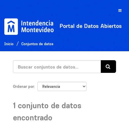
Ir
al
Toggle
contenido
naviga
Portal de Datos Abiertos
Inicio
Conjuntos de datos
Ordenar por
1 conjunto de datos
encontrado