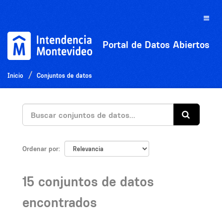
Ir
al
Toggle
contenido
naviga
Portal de Datos Abiertos
Inicio
Conjuntos de datos
Ordenar por
15 conjuntos de datos
encontrados