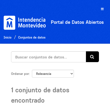
Ir
al
Toggle
contenido
naviga
Portal de Datos Abiertos
Inicio
Conjuntos de datos
Ordenar por
1 conjunto de datos
encontrado