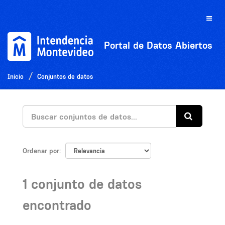
Ir
al
Toggle
contenido
naviga
Portal de Datos Abiertos
Inicio
Conjuntos de datos
Ordenar por
1 conjunto de datos
encontrado