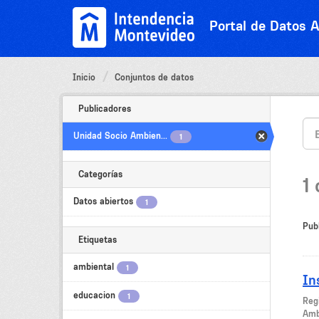
Ir
al
Portal de Datos A
contenido
Inicio
Conjuntos de datos
Publicadores
Unidad Socio Ambien...
1
Categorías
1
Datos abiertos
1
Pub
Etiquetas
ambiental
1
In
educacion
1
Reg
Amb