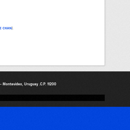
PI CKAN
).
0 - Montevideo, Uruguay .C.P. 11200