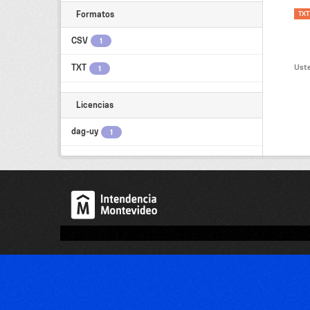
Formatos
TXT
CSV
1
Uste
TXT
1
Licencias
dag-uy
1