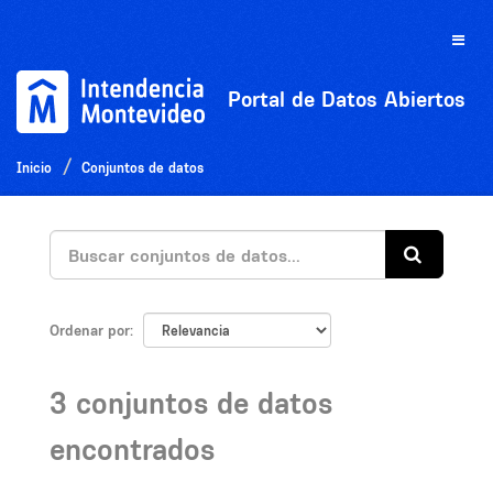
Ir
al
Toggle
contenido
naviga
Portal de Datos Abiertos
Inicio
Conjuntos de datos
Ordenar por
3 conjuntos de datos
encontrados