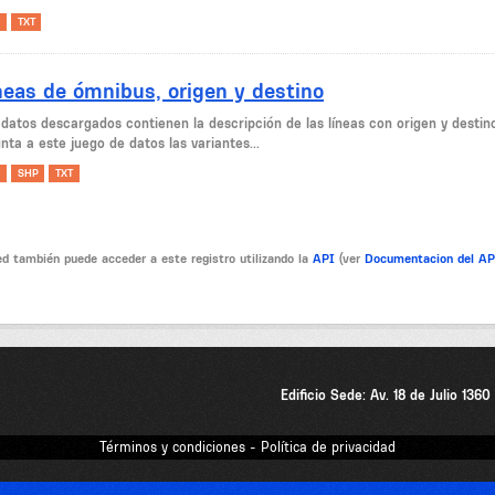
TXT
neas de ómnibus, origen y destino
 datos descargados contienen la descripción de las líneas con origen y desti
nta a este juego de datos las variantes...
SHP
TXT
d también puede acceder a este registro utilizando la
API
(ver
Documentacion del A
Edificio Sede: Av. 18 de Julio 136
Términos y condiciones - Política de privacidad