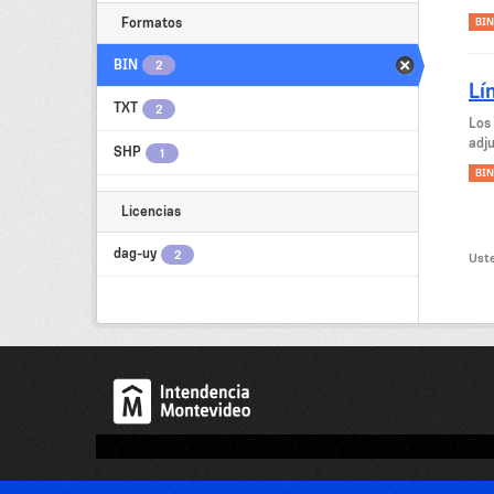
Formatos
BIN
BIN
2
Lí
TXT
2
Los
adju
SHP
1
BIN
Licencias
dag-uy
2
Uste