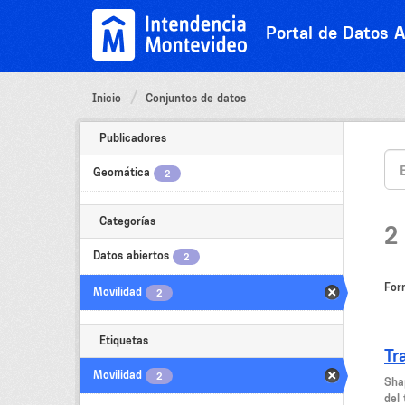
Ir
al
Portal de Datos A
contenido
Inicio
Conjuntos de datos
Publicadores
Geomática
2
Categorías
2
Datos abiertos
2
For
Movilidad
2
Etiquetas
Tr
Movilidad
2
Sha
del 