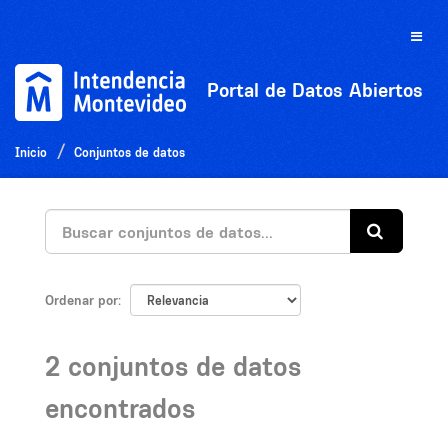
Ir
al
Toggle
contenido
naviga
Portal de Datos Abiertos
Inicio
Conjuntos de datos
Ordenar por
2 conjuntos de datos
encontrados