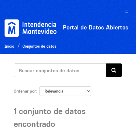
Ir
al
Toggle
contenido
naviga
Portal de Datos Abiertos
Inicio
Conjuntos de datos
Ordenar por
1 conjunto de datos
encontrado