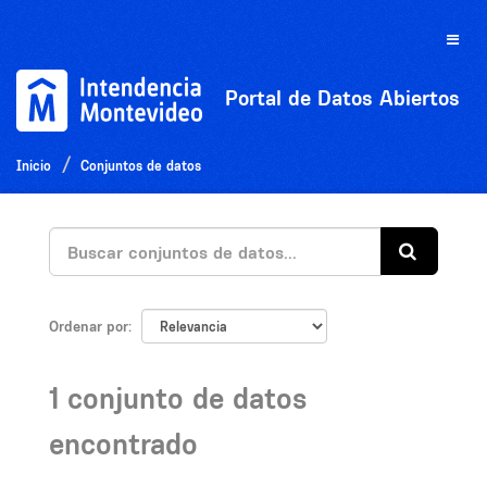
Ir
al
Toggle
contenido
naviga
Portal de Datos Abiertos
Inicio
Conjuntos de datos
Ordenar por
1 conjunto de datos
encontrado