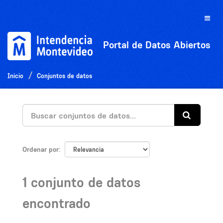
Ir
al
Toggle
contenido
naviga
Portal de Datos Abiertos
Inicio
Conjuntos de datos
Ordenar por
1 conjunto de datos
encontrado