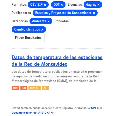
Formatos:
CSV ZIP
ODT
Licencias:
dag-uy
Publicadores:
Estudios y Proyectos de Saneamiento
Categorías:
Ambiente
Etiquetas:
Cambio climático
Filtrar Resultados
Datos de temperatura de las estaciones
de la Red de Montevideo
Los datos de temperatura publicados en este sitio provienen
de equipos de medición con transmisión remota de la Red
Meteorológica de Montevideo (RMM), de propiedad de la...
ODT
TXT
CSV ZIP
ZIP
Usted también puede acceder a este registro utilizando la
API
(ver
Documentacion del API CKAN
).