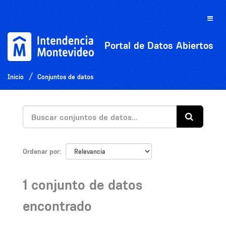
Ir
al
Toggle
contenido
naviga
Portal de Datos Abiertos
Inicio
Conjuntos de datos
Ordenar por
1 conjunto de datos
encontrado