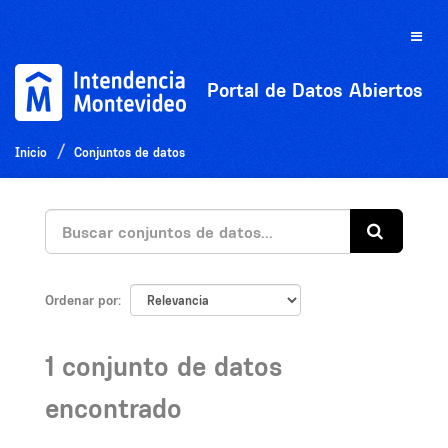
Ir
al
Toggle
contenido
naviga
Portal de Datos Abiertos
Inicio
Conjuntos de datos
Ordenar por
1 conjunto de datos
encontrado