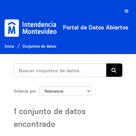
Ir
al
Toggle
contenido
naviga
Portal de Datos Abiertos
Inicio
Conjuntos de datos
Ordenar por
1 conjunto de datos
encontrado