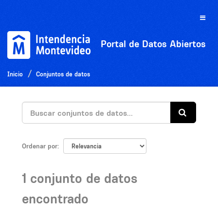
Ir
al
Toggle
contenido
naviga
Portal de Datos Abiertos
Inicio
Conjuntos de datos
Ordenar por
1 conjunto de datos
encontrado