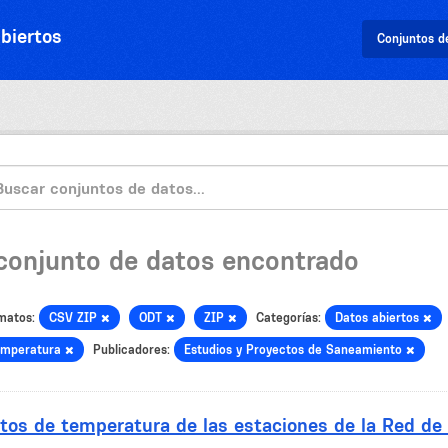
biertos
Conjuntos d
 conjunto de datos encontrado
matos:
CSV ZIP
ODT
ZIP
Categorías:
Datos abiertos
emperatura
Publicadores:
Estudios y Proyectos de Saneamiento
tos de temperatura de las estaciones de la Red de