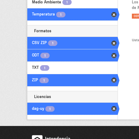
Medio Ambiente
Los
1
de 
Temperatura
1
OD
Formatos
Uste
CSV ZIP
1
ODT
1
TXT
1
ZIP
1
Licencias
dag-uy
1