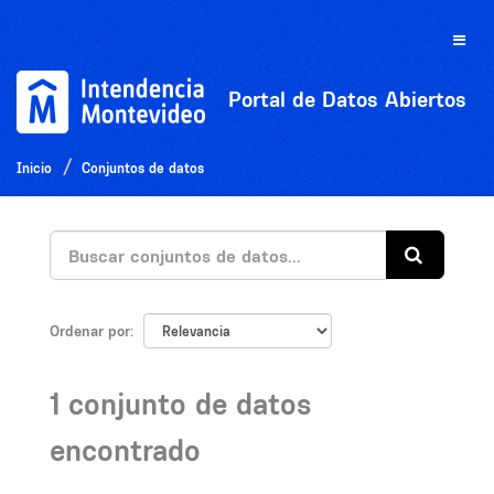
Ir
al
Toggle
contenido
naviga
Portal de Datos Abiertos
Inicio
Conjuntos de datos
Ordenar por
1 conjunto de datos
encontrado