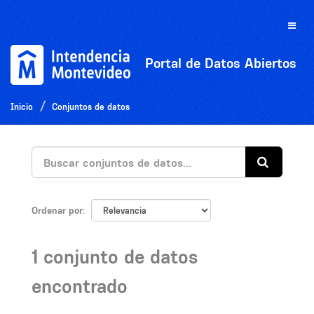
Ir
al
Toggle
contenido
naviga
Portal de Datos Abiertos
Inicio
Conjuntos de datos
Ordenar por
1 conjunto de datos
encontrado