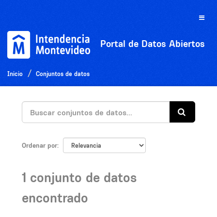
Ir
al
Toggle
contenido
naviga
Portal de Datos Abiertos
Inicio
Conjuntos de datos
Ordenar por
1 conjunto de datos
encontrado