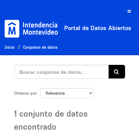
Ir
al
Toggle
contenido
naviga
Portal de Datos Abiertos
Inicio
Conjuntos de datos
Ordenar por
1 conjunto de datos
encontrado