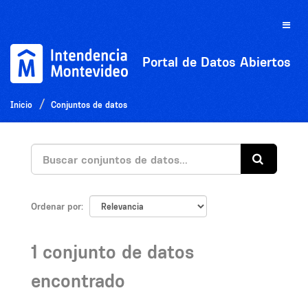
Ir
al
Toggle
contenido
naviga
Portal de Datos Abiertos
Inicio
Conjuntos de datos
Ordenar por
1 conjunto de datos
encontrado