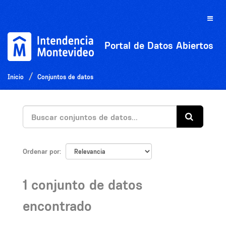
Ir
al
Toggle
contenido
naviga
Portal de Datos Abiertos
Inicio
Conjuntos de datos
Ordenar por
1 conjunto de datos
encontrado